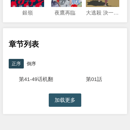
銀嶺
夜鷹再臨
大逃殺 決一鼠戰
章节列表
正序
倒序
第41-49话机翻
第01話
加载更多