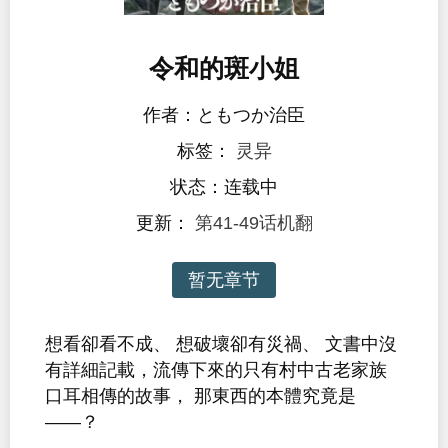
令和的斑小姐
作者：ともつか治臣
标签：
灵异
状态：连载中
更新：
第41-49话机翻
暂无章节
想看卻看不成、 想破壞卻有災禍、 文書中沒
有詳細記載，流傳下來的只有村中古老家族
口耳相傳的故事， 那東西的本體究竟是
——？