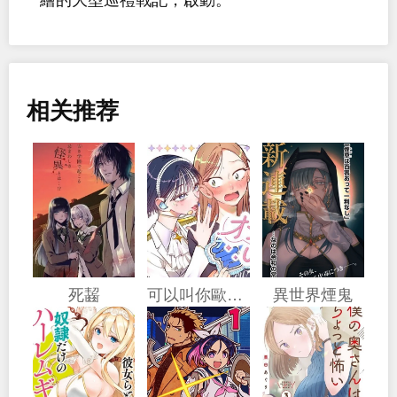
相关推荐
死齧
可以叫你歐尼(姐姐)嗎？
異世界煙鬼