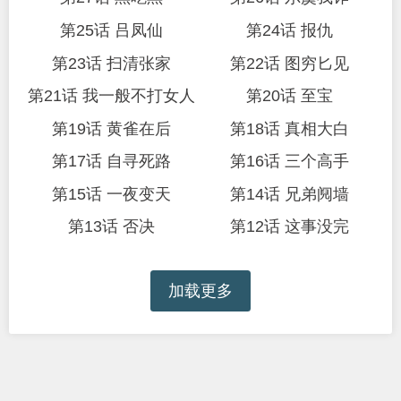
第25话 吕凤仙
第24话 报仇
第23话 扫清张家
第22话 图穷匕见
第21话 我一般不打女人
第20话 至宝
第19话 黄雀在后
第18话 真相大白
第17话 自寻死路
第16话 三个高手
第15话 一夜变天
第14话 兄弟阋墙
第13话 否决
第12话 这事没完
加载更多