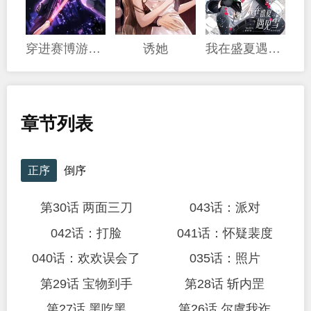
穿进赛博游戏后干掉BOSS成功上位
诱她
我在盛夏遇见雪
章节列表
正序
倒序
第30话 两面三刀
043话：派对
042话：打脸
041话：怀疑裴度
040话：欢欢误会了
035话：照片
第29话 宝物到手
第28话 斩内罡
第27话 黑吃黑
第26话 尔虞我诈