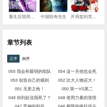
重生后我用镜面反转复仇
中国惊奇先生
开局签到荒古圣体
章节列表
正序
倒序
055 我会和最弱的组队
054 这一关他也会死
053 创造自己的规则
052 比大人物还大！
051 无形之枪！
050 第一VS第二
049 你到处说我死了？
048 使用力量的觉悟
047 恶神的列兵
046 极限的疯狂战斗