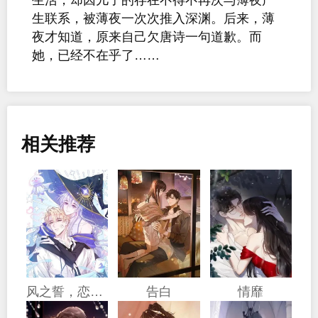
生联系，被薄夜一次次推入深渊。后来，薄
夜才知道，原来自己欠唐诗一句道歉。而
她，已经不在乎了……
相关推荐
风之誓，恋之咒
告白
情靡