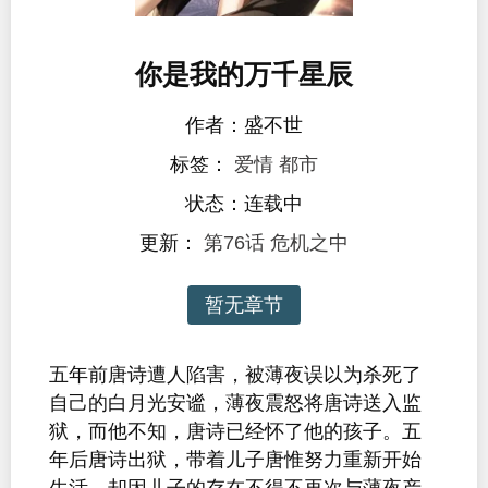
你是我的万千星辰
作者：盛不世
标签：
爱情
都市
状态：连载中
更新：
第76话 危机之中
暂无章节
五年前唐诗遭人陷害，被薄夜误以为杀死了
自己的白月光安谧，薄夜震怒将唐诗送入监
狱，而他不知，唐诗已经怀了他的孩子。五
年后唐诗出狱，带着儿子唐惟努力重新开始
生活，却因儿子的存在不得不再次与薄夜产