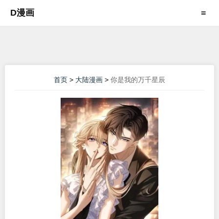
D漫画
≡
首页
>
大陆漫画
>
你是我的万千星辰