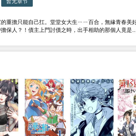
暂无章节
家的重擔只能自己扛。堂堂女大生ㄧㄧ百合，無緣青春美
帶擔保人？！債主上門討債之時，出手相助的那個人竟是