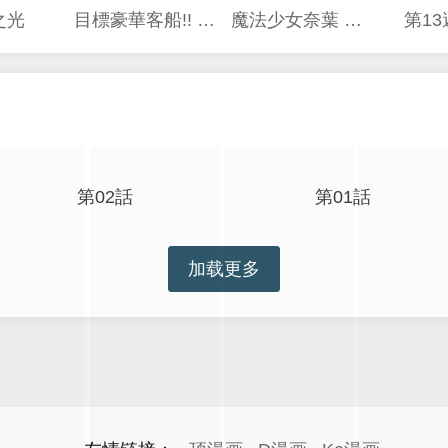
之光
目標豪華客船!! 運用船召喚技能，在異世界開啟奢華生活
魔法少女奈葉 EXCEEDS
第1
第02話
第01話
加载更多