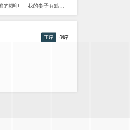
3遍的腳印
我的妻子有點可怕
正序
倒序