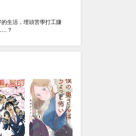
好的生活，埋頭苦學打工賺
……？