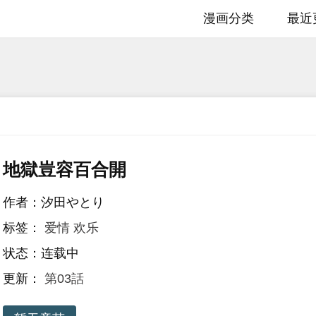
漫画分类
最近
地獄豈容百合開
作者：汐田やとり
标签：
爱情
欢乐
状态：连载中
更新：
第03話