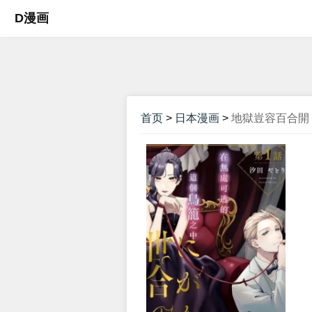
D漫画
首页
>
日本漫画
>
地獄豈容百合開