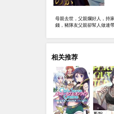
母親去世，父親爛好人，持
錢，豬隊友父親卻幫人做連
相关推荐