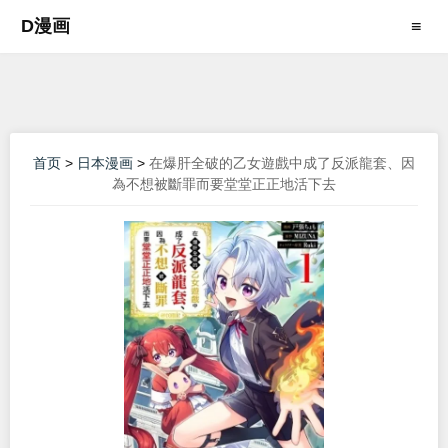
D漫画
≡
首页
>
日本漫画
>
在爆肝全破的乙女遊戲中成了反派龍套、因
為不想被斷罪而要堂堂正正地活下去