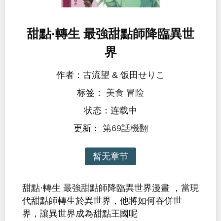
甜點·轉生 最強甜點師降臨異世
界
作者：古流望 & 饭田せりこ
标签：
美食
冒险
状态：连载中
更新：
第69話機翻
暂无章节
甜點·轉生 最強甜點師降臨異世界漫畫 ，當現
代甜點師轉生於異世界，他將如何吞併世
界，讓異世界成為甜點王國呢