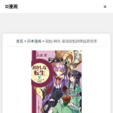
D漫画
≡
首页
>
日本漫画
>
甜點·轉生 最強甜點師降臨異世界