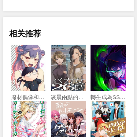
相关推荐
廢材偶像和世上唯一的粉絲
凌晨兩點的蠢女人
轉生成為SSS級哥布林