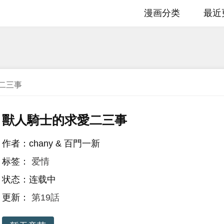
漫画分类
最近
二三事
獸人騎士的求愛二三事
作者：chany & 百門一新
标签：
爱情
状态：连载中
更新：
第19話