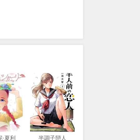
妮·夏利
半調子戀人