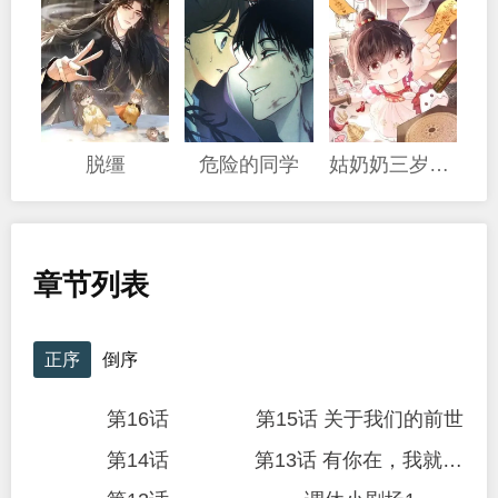
脱缰
危险的同学
姑奶奶三岁半，捧奶瓶算命全网宠
章节列表
正序
倒序
第16话
第15话 关于我们的前世
第14话
第13话 有你在，我就不难过