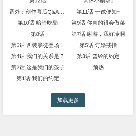
第12话
调休小剧场1
番外：创作幕后Q&A之伊默大陆百科全书来啦！
第11话 一试便知~
第10话 暗暗吃醋
第9话 你真的很会做菜
第8话
第7话 谢游，我好冷啊
第6话 西装暴徒登场！
第5话 订婚戒指
第4话 我们的关系是？
第3话 曾经的约定
第2话 这是我们的孩子
预热
第1话 我们的约定
加载更多