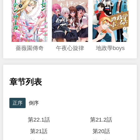
薔薇園傳奇
午夜心旋律
地政學boys
章节列表
正序
倒序
第22.1話
第21.2話
第21話
第20話