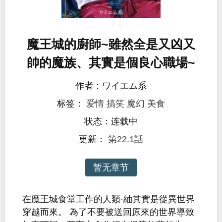
魔王城的廚師~雖然全是又凶又
帥的魔族、其實是個良心職場~
作者：ワイエム系
标签：
爱情
搞笑
魔幻
美食
状态：连载中
更新：
第22.1話
暂无章节
在魔王城食堂工作的人類·紬其實是從異世界
穿越而來。 為了不要被送回原來的世界導致