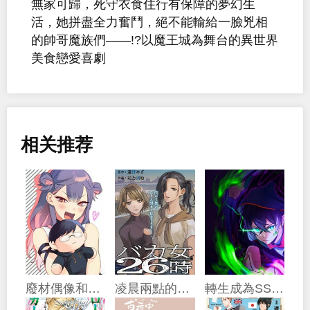
無家可歸，死守衣食住行有保障的夢幻生
活，她拼盡全力奮鬥，絕不能輸給一臉兇相
的帥哥魔族們——!?以魔王城為舞台的異世界
美食戀愛喜劇
相关推荐
廢材偶像和世上唯一的粉絲
凌晨兩點的蠢女人
轉生成為SSS級哥布林