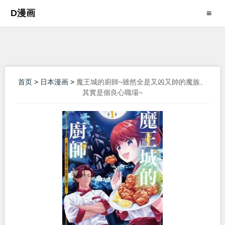
D漫画
≡
首页
>
日本漫画
>
魔王城的廚師~雖然全是又凶又帥的魔族、
其實是個良心職場~