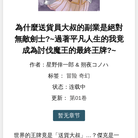
為什麼送貨員大叔的副業是絕對
無敵劍士?~過著平凡人生的我竟
成為討伐魔王的最終王牌?~
作者：星野倖一郎 & 朔夜コノハ
标签：
冒险
奇幻
状态：连载中
更新：
第01卷
暂无章节
世界的王牌竟是「送貨大叔」…？傑克是一