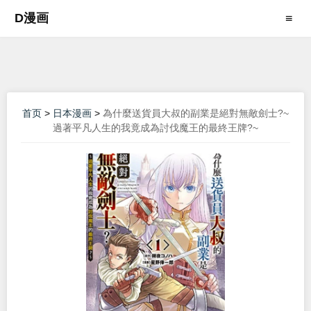
D漫画
≡
首页
>
日本漫画
>
為什麼送貨員大叔的副業是絕對無敵劍士?~
過著平凡人生的我竟成為討伐魔王的最終王牌?~