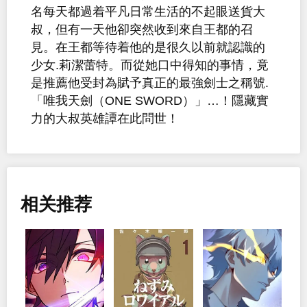
名每天都過着平凡日常生活的不起眼送貨大
叔，但有一天他卻突然收到來自王都的召
見。在王都等待着他的是很久以前就認識的
少女.莉潔蕾特。而從她口中得知的事情，竟
是推薦他受封為賦予真正的最強劍士之稱號.
「唯我天劍（ONE SWORD）」…！隱藏實
力的大叔英雄譚在此問世！
相关推荐