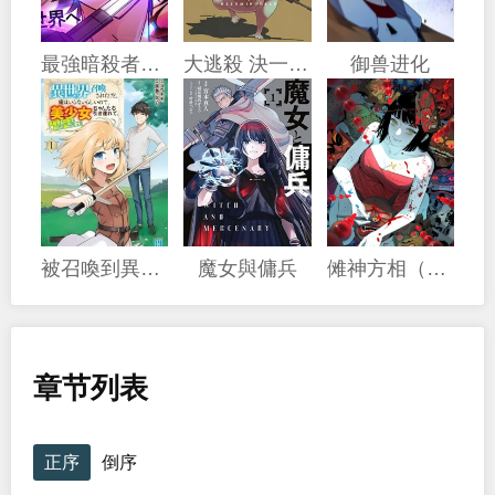
最強暗殺者異世界轉移
大逃殺 決一鼠戰
御兽进化
被召喚到異世界卻不被需要的我，帶着美少女，在兩邊樂呵地來回生活
魔女與傭兵
傩神方相（我有一座怪物研究所）
章节列表
正序
倒序