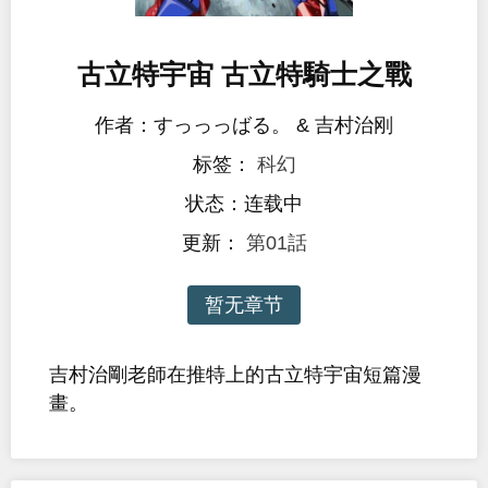
古立特宇宙 古立特騎士之戰
作者：すっっっばる。 & 吉村治刚
标签：
科幻
状态：连载中
更新：
第01話
暂无章节
吉村治剛老師在推特上的古立特宇宙短篇漫
畫。