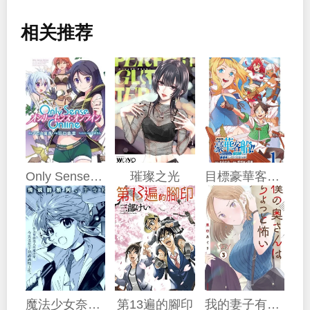
相关推荐
Only Sense Online
璀璨之光
目標豪華客船!! 運用船召喚技能，在異世界開啟奢華生活
魔法少女奈葉 EXCEEDS
第13遍的腳印
我的妻子有點可怕