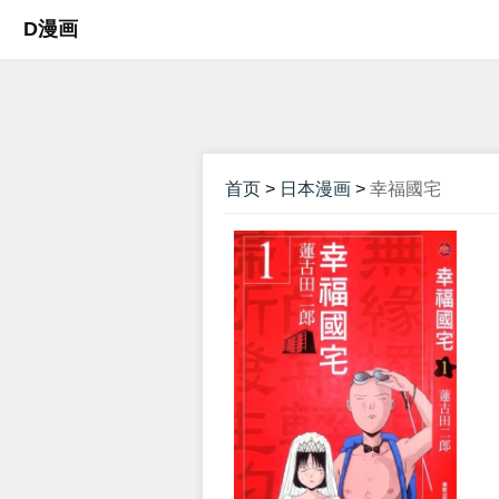
D漫画
首页
>
日本漫画
>
幸福國宅