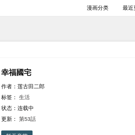
漫画分类
最近
幸福國宅
作者：莲古田二郎
标签：
生活
状态：连载中
更新：
第53話