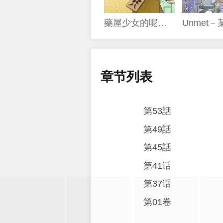
藥屋少女的呢喃外傳 小蘭回想錄
章节列表
第53話
第49話
第45話
第41话
第37话
第01卷