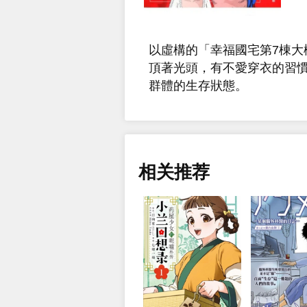
以虛構的「幸福國宅第7棟大
頂著光頭，有不愛穿衣的習
群體的生存狀態。
相关推荐