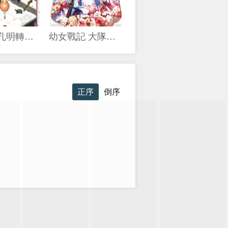
非本尊孔明轉生記～就算被稱作軍師之師～
幼女戰記 大隊野史～Another Story of the Battalion
正序
倒序