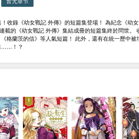
暂无章节
售！收錄《幼女戰記 外傳》的短篇集登場！ 為紀念《幼女
定期連載的《幼女戰記 外傳》集結成冊的短篇集終於問世。 
《格蘭茨的信》等人氣短篇！ 此外，還有在統一歷中被
活……！？