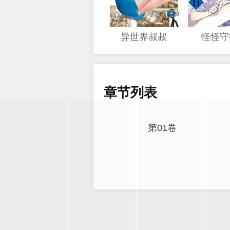
异世界叔叔
怪怪守
章节列表
第01卷