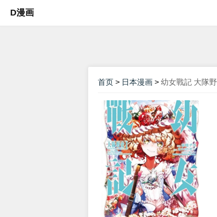
D漫画
首页
>
日本漫画
>
幼女戰記 大隊野史～Ano