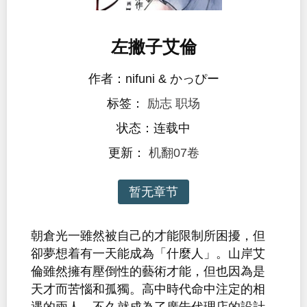
左撇子艾倫
作者：nifuni & かっぴー
标签：
励志
职场
状态：连载中
更新：
机翻07卷
暂无章节
朝倉光一雖然被自己的才能限制所困擾，但
卻夢想着有一天能成為「什麼人」。山岸艾
倫雖然擁有壓倒性的藝術才能，但也因為是
天才而苦惱和孤獨。高中時代命中注定的相
遇的兩人，不久就成為了廣告代理店的設計