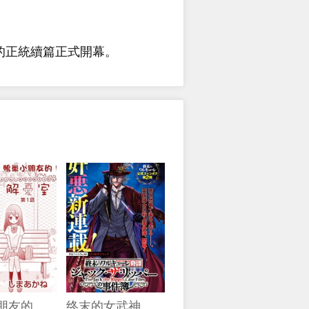
》的正統續篇正式開幕。
鴨巢小朋友的解憂室
终末的女武神奇谭·开膛手杰克事件簿