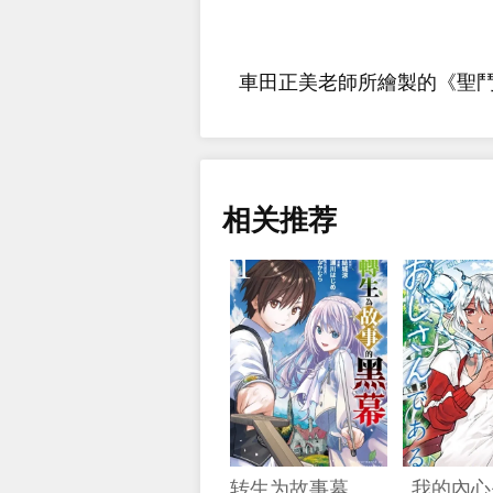
車田正美老師所繪製的《聖鬥士
相关推荐
转生为故事幕后主谋
我的內心