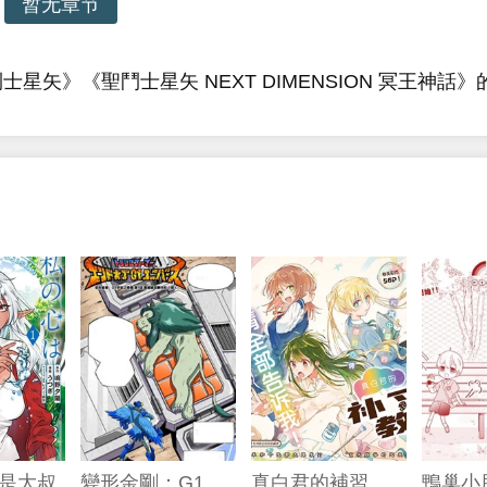
暂无章节
星矢》《聖鬥士星矢 NEXT DIMENSION 冥王神話
是大叔
變形金剛：G1宇宙之終焉
真白君的補習教室