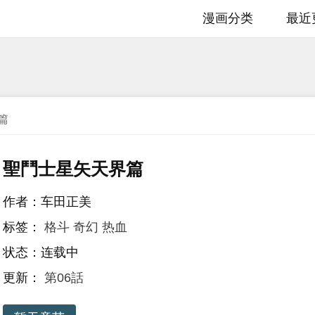
漫画分类
最近
篇
聖鬥士星矢天界篇
作者：车田正美
标签：
格斗
奇幻
热血
状态：连载中
更新：
第06話