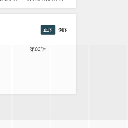
正序
倒序
第03話