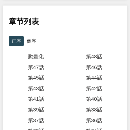
章节列表
正序
倒序
動畫化
第48話
第47話
第46話
第45話
第44話
第43話
第42話
第41話
第40話
第39話
第38話
第37話
第36話