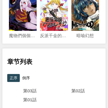
魔物們個個心懷鬼胎
反派千金的不法情事
暗喻幻想
章节列表
正序
倒序
第03話
第02話
第01話