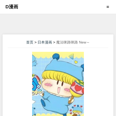
D漫画
≡
首页
>
日本漫画
>
魔法咪路咪路 New～