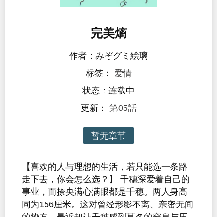
完美熵
作者：みぞグミ絵璃
标签：
爱情
状态：连载中
更新：
第05話
暂无章节
【喜欢的人与理想的生活，若只能选一条路
走下去，你会怎么选？】 千穗深爱着自己的
事业，而捺央满心满眼都是千穗。两人身高
同为156厘米。这对曾经形影不离、亲密无间
的挚友，最近却让千穗感到莫名的窒息与压