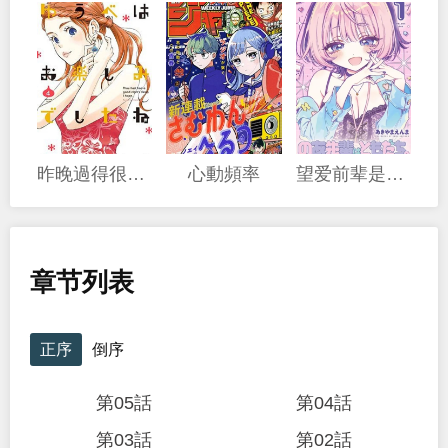
昨晚過得很愉快吧
心動頻率
望爱前辈是朋友
章节列表
正序
倒序
第05話
第04話
第03話
第02話