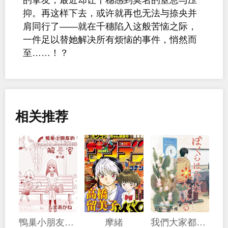
抑。再这样下去，或许就再也无法与捺央并
肩同行了——就在千穗陷入这般苦恼之际，
一件足以替她解决所有烦恼的事件，悄然而
至……！？
相关推荐
鴨巢小朋友的解憂室
摩緒
我們大家都＊着