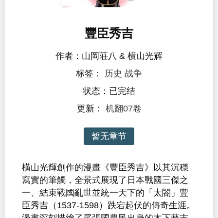
豐臣秀吉
作者：山岡荘八 & 横山光辉
标签：
历史
战争
状态：已完结
更新：
机翻07卷
暂无章节
橫山光輝創作的漫畫《豐臣秀吉》以其沉穩
寫實的筆觸，全景式展現了日本戰國三傑之
一、結束戰國亂世並統一天下的「太閤」豐
臣秀吉（1537-1598）跌宕起伏的傳奇生涯。
漫畫深刻描繪了尾張國農民出身的木下藤吉