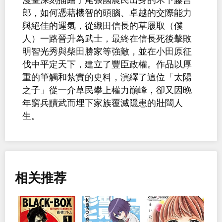
郎，如何憑藉機智的頭腦、卓越的交際能力
與絕佳的運氣，從織田信長的草履取（僕
人）一路晉升為武士，最終在信長死後擊敗
明智光秀與柴田勝家等強敵，並在小田原征
伐中平定天下，建立了豐臣政權。作品以厚
重的筆觸和紮實的史料，演繹了這位「太陽
之子」從一介草民攀上權力巔峰，卻又因晚
年窮兵黷武而埋下家族覆滅隱患的壯闊人
生。
相关推荐