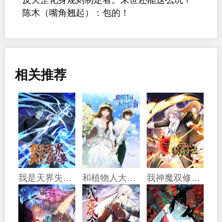
陈木（嘴角翘起）：包的！
相关推荐
我是天界失忆仙尊
和植物人大佬联姻
我神魔双修：制霸当世