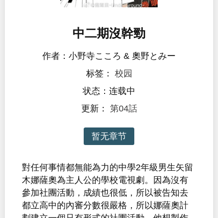
中二期沒幹勁
作者：小野寺こころ & 奧野とみー
标签：
校园
状态：连载中
更新：
第04話
暂无章节
對任何事情都無能為力的中學2年級男生矢留
木娜薩奧為主人公的學校電視劇。因為沒有
參加社團活動，成績也很低，所以被告知去
都立高中的內審分數很嚴格，所以娜薩奧計
劃建立一個只有形式的社團活動。他想製作