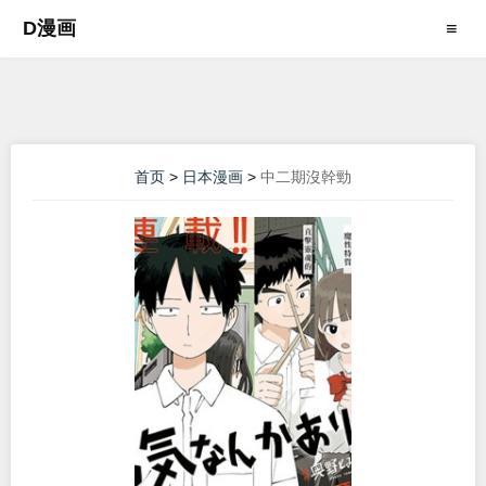
D漫画
≡
首页
>
日本漫画
>
中二期沒幹勁