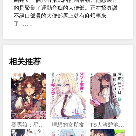
的是聚集了運動音痴的大便部。正在招募讚
不絕口部員的大便部馬上就有麻煩事來
了……。
相关推荐
賽馬娘：星光綻放
理想的女朋友
TS人渣碧池少女想被寢取