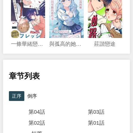
一條華緒戀心未醒
與孤高的她，在房間裡做的那些事
莊諧戀途
章节列表
正序
倒序
第04話
第03話
第02話
第01話