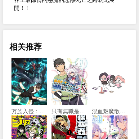
開！！
相关推荐
万族入侵：开局驯化史诗级巨兽
只有無職是不會辭去的
混血魅魔散篇合集