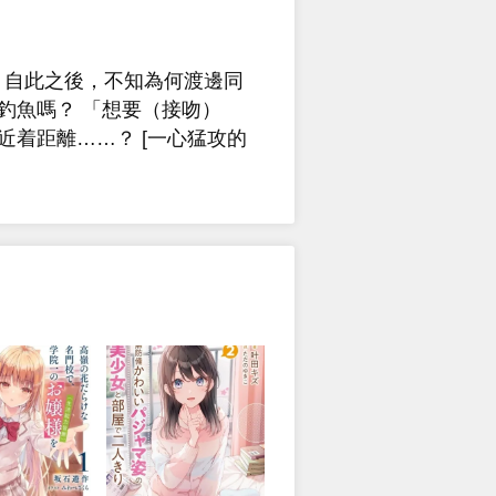
 自此之後，不知為何渡邊同
釣魚嗎？ 「想要（接吻）
近着距離……？ [一心猛攻的