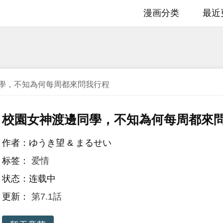
漫画分类
最近
學，不知為何每周都來問我行程
校園女神渡邊同學，不知為何每周都來
作者：ゆうき望 & まるせい
标签：
爱情
状态：连载中
更新：
第7.1話