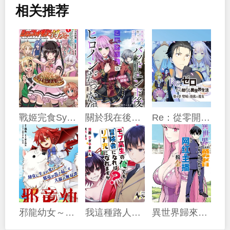
相关推荐
戰姬完食Symphogear
關於我在後巷撿來的女孩是BE後的乙游女主這件事
Re：從零開始的異世界生活 第四章 聖域與強欲的魔女
邪龍幼女～轉生成鄉村少女的最強龍神、肆無忌憚開無雙～
我這種路人男當上冒險者也能變現充嗎
異世界歸來的勇者，在地下城降臨的現實世界化身網紅主播撈金！