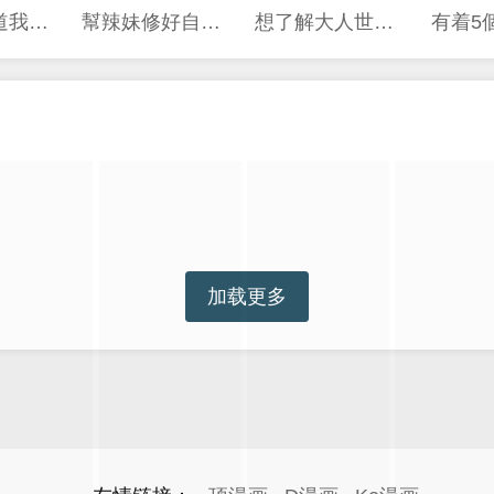
只有我知道我們的清純系班長曾經是個中二病偶像
幫辣妹修好自行車後我被她纏上了
想了解大人世界的女性朋友
有着5
加载更多