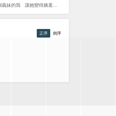
個義妹的我
讓她變得嬌羞的方法、只有未來會與她結婚的我才知道
正序
倒序