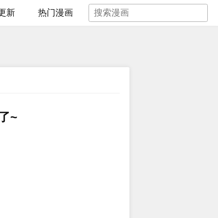
更新
热门漫画
了~