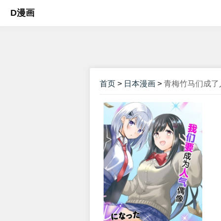
D漫画
首页
>
日本漫画
>
青梅竹马们成了