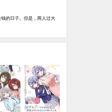
金钱的日子。但是，两人过大