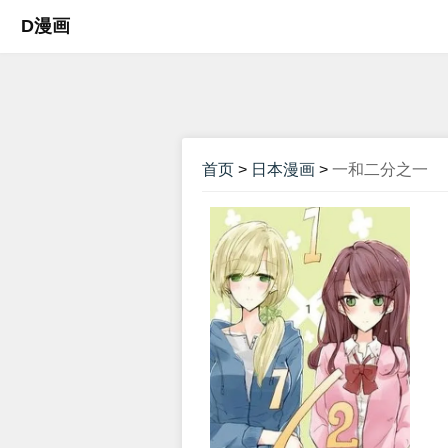
D漫画
首页
>
日本漫画
>
一和二分之一