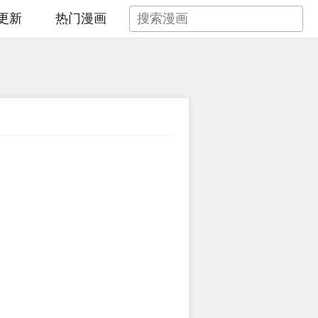
更新
热门漫画