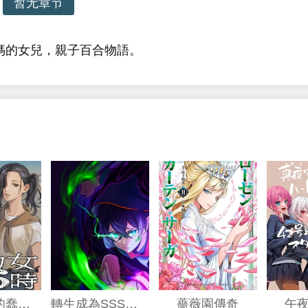
暂无章节
媽的女兒，親子百合物語。
凌晨兩點的蠢女人
轉生成為SSS級哥布林
薔薇園傳奇
午