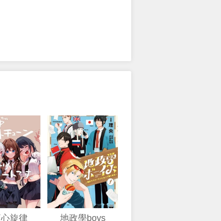
夜心旋律
地政學boys