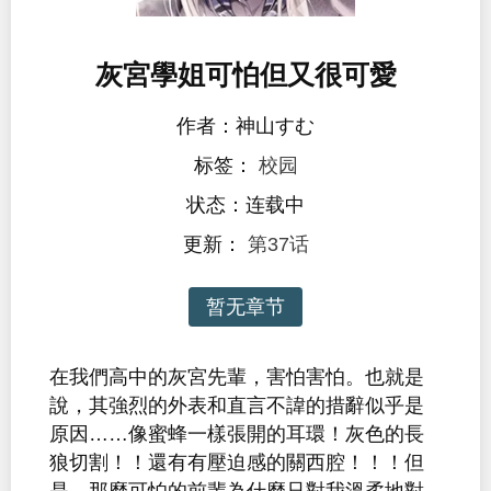
灰宮學姐可怕但又很可愛
作者：神山すむ
标签：
校园
状态：连载中
更新：
第37话
暂无章节
在我們高中的灰宮先輩，害怕害怕。也就是
說，其強烈的外表和直言不諱的措辭似乎是
原因……像蜜蜂一樣張開的耳環！灰色的長
狼切割！！還有有壓迫感的關西腔！！！但
是，那麼可怕的前輩為什麼只對我溫柔地對