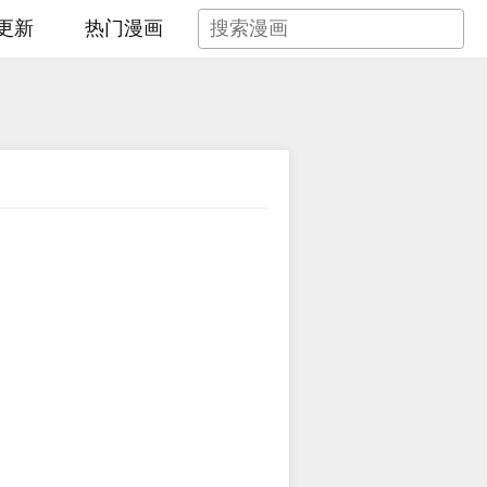
更新
热门漫画