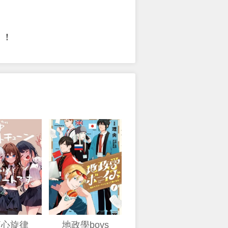
）！
夜心旋律
地政學boys