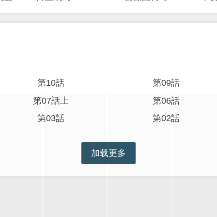
第10話
第09話
第07話上
第06話
第03話
第02話
加载更多