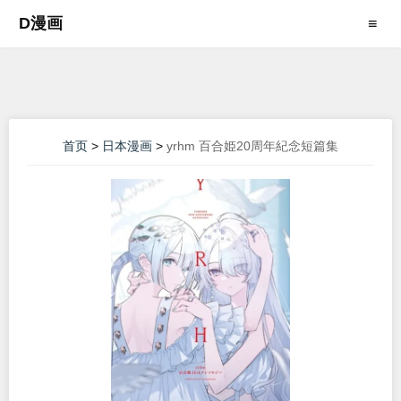
D漫画
≡
首页
>
日本漫画
>
yrhm 百合姫20周年紀念短篇集