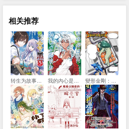
相关推荐
转生为故事幕后主谋
我的內心是大叔
變形金剛：G1宇宙之終焉