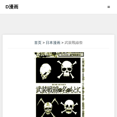
D漫画
≡
首页
>
日本漫画
>
武裝戰線祭