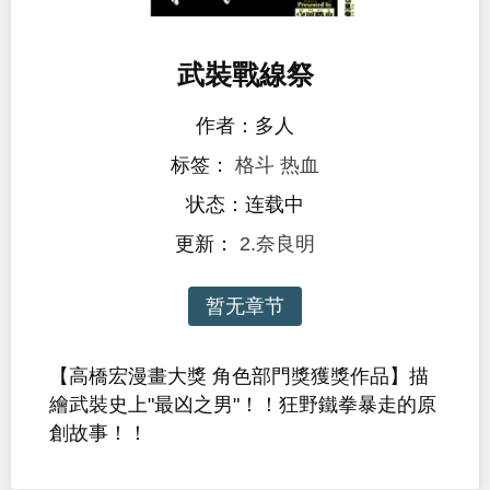
武裝戰線祭
作者：多人
标签：
格斗
热血
状态：连载中
更新：
2.奈良明
暂无章节
【高橋宏漫畫大獎 角色部門獎獲獎作品】描
繪武裝史上"最凶之男"！！狂野鐵拳暴走的原
創故事！！