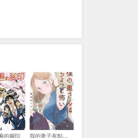
3遍的腳印
我的妻子有點可怕