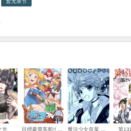
暂无章节
…
之光
目標豪華客船!! 運用船召喚技能，在異世界開啟奢華生活
魔法少女奈葉 EXCEEDS
第1