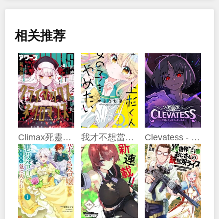
相关推荐
Climax死靈法術
我才不想當女孩子！
Clevatess - 魔獸之王與嬰兒與屍之勇者(條漫版)