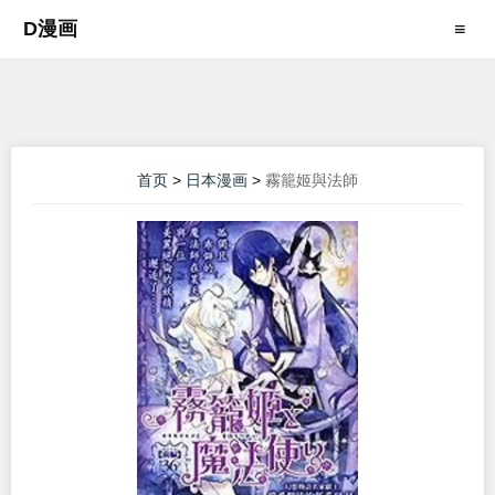
D漫画
≡
首页
>
日本漫画
>
霧籠姬與法師