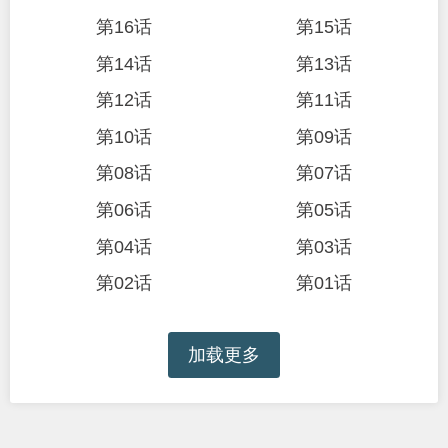
第16话
第15话
第14话
第13话
第12话
第11话
第10话
第09话
第08话
第07话
第06话
第05话
第04话
第03话
第02话
第01话
加载更多