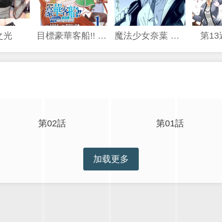
之光
目標豪華客船!! 運用船召喚技能，在異世界開啟奢華生活
魔法少女奈葉 EXCEEDS
第1
第02話
第01話
加载更多