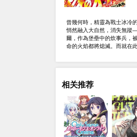
曾幾何時，精靈為戰士冰冷
悄然融入大自然，消失無蹤—
爾，作為堡壘中的炊事兵，
命的火焰都將熄滅。而就在此
相关推荐