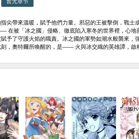
暂无章节
的指尖帶來溫暖，賦予他們力量。邪惡的王被擊倒，戰士
— 在被「冰之國」侵略、徹底陷入寒冬的世界裡，心地
被賦予了守護火焰的職責。冰之國的軍勢如潮水般襲來，
刻，奧特爾所喚醒的，是—— 火與冰交織的英雄譚，啟