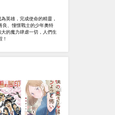
成為英雄，完成使命的精靈，
善良、憧憬戰士的少年奧特
強大的魔力肆虐一切，人們生
程！