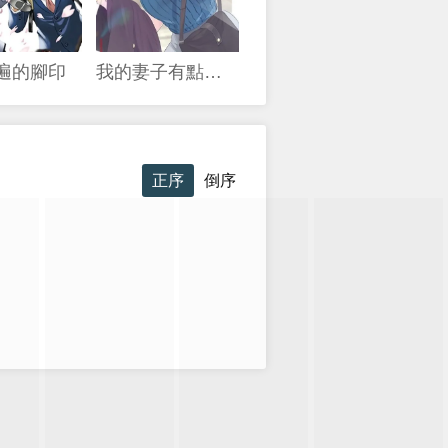
3遍的腳印
我的妻子有點可怕
正序
倒序