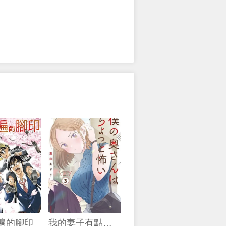
3遍的腳印
我的妻子有點可怕