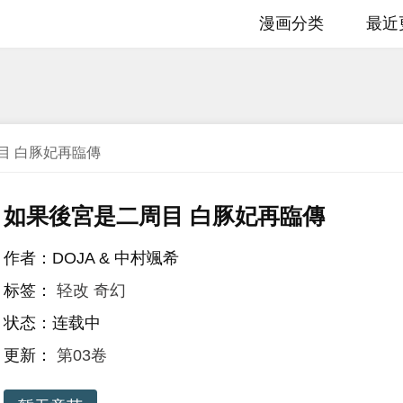
漫画分类
最近
目 白豚妃再臨傳
如果後宮是二周目 白豚妃再臨傳
作者：DOJA & 中村颯希
标签：
轻改
奇幻
状态：连载中
更新：
第03卷