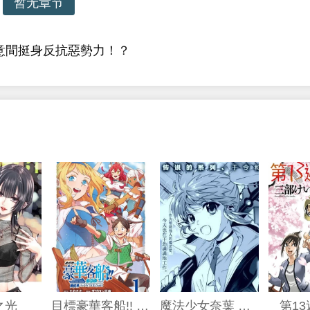
暂无章节
意間挺身反抗惡勢力！？
之光
目標豪華客船!! 運用船召喚技能，在異世界開啟奢華生活
魔法少女奈葉 EXCEEDS
第1