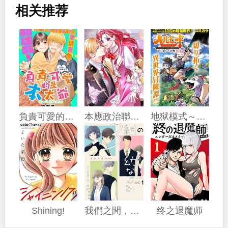
相关推荐
負責可愛的是本大爺
本應政治聯姻了的前男友 （現上司）追着我求複合
地狱模式～喜欢速通游戏的玩家在废设定异世界无双
Shining!
我們之間，只差一句喜歡
终之退魔师