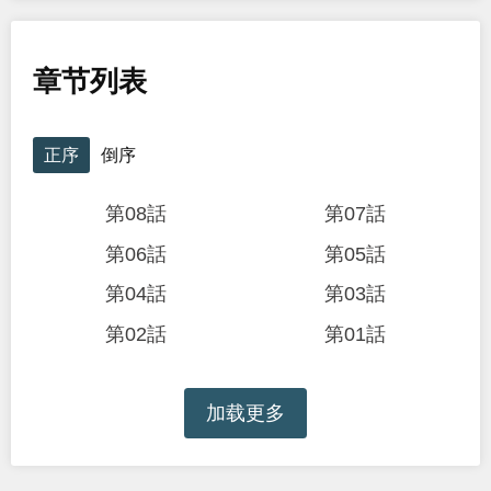
章节列表
正序
倒序
第08話
第07話
第06話
第05話
第04話
第03話
第02話
第01話
加载更多