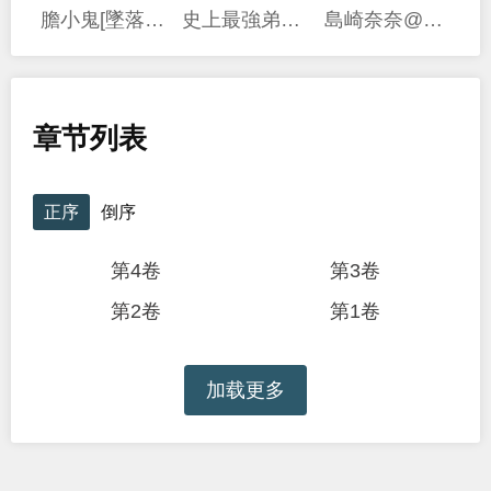
膽小鬼[墜落]前夜之故事
史上最強弟子兼一2 達人篇
島崎奈奈@工作募集中
章节列表
正序
倒序
第4卷
第3卷
第2卷
第1卷
加载更多