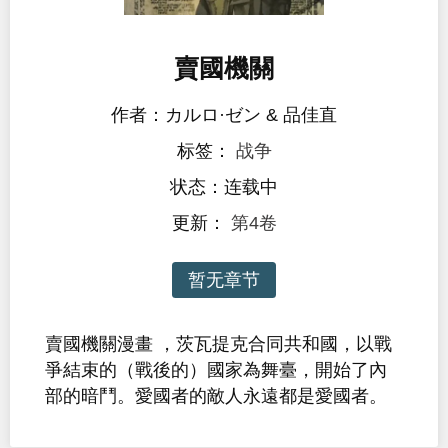
賣國機關
作者：カルロ·ゼン & 品佳直
标签：
战争
状态：连载中
更新：
第4卷
暂无章节
賣國機關漫畫 ，茨瓦提克合同共和國，以戰
爭結束的（戰後的）國家為舞臺，開始了內
部的暗鬥。愛國者的敵人永遠都是愛國者。