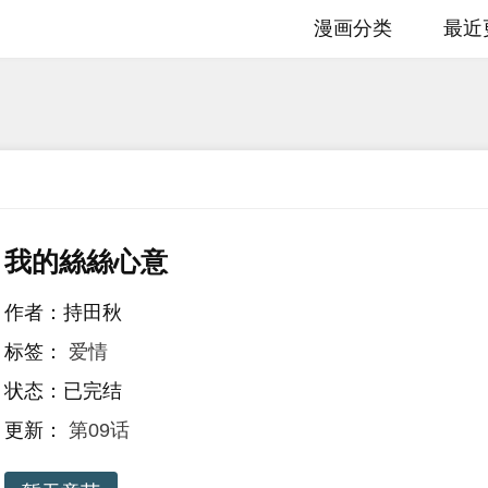
漫画分类
最近
我的絲絲心意
作者：持田秋
标签：
爱情
状态：已完结
更新：
第09话