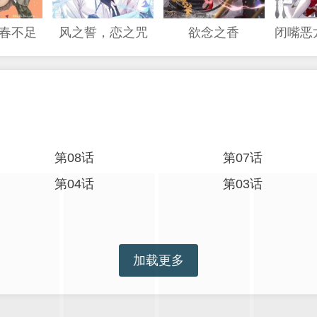
春不足
风之誓，恋之咒
欲念之香
第08话
第07话
第04话
第03话
加载更多