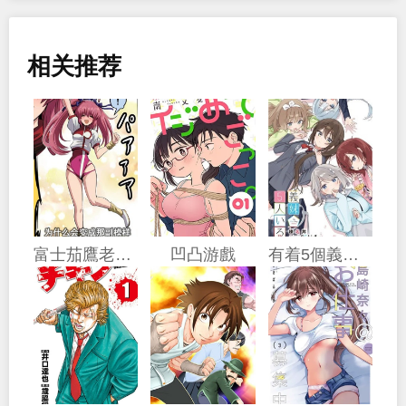
相关推荐
富士茄鷹老師的推特短篇
凹凸游戲
有着5個義妹的我