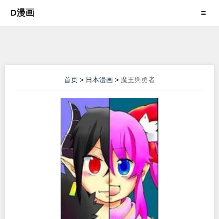
D漫画
≡
首页
>
日本漫画
>
魔王與勇者