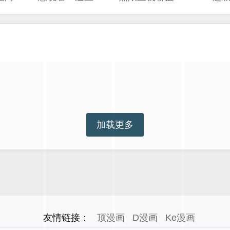
加载更多
友情链接：
顶漫画
D漫画
Ke漫画