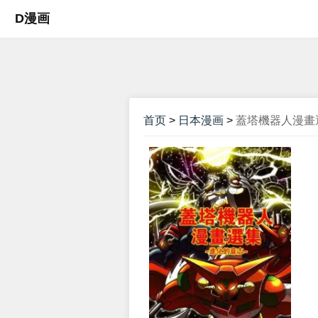
D漫画
首页
>
日本漫画
>
蓋塔機器人漫畫