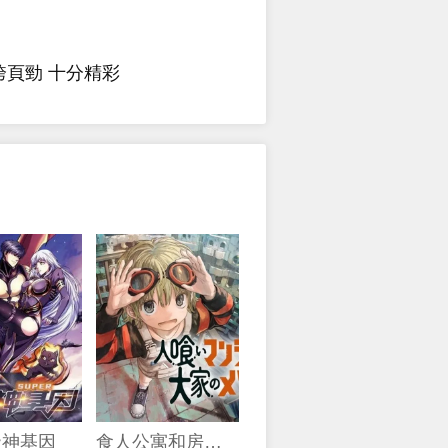
跨頁勁 十分精彩
级神基因
食人公寓和房東梅森