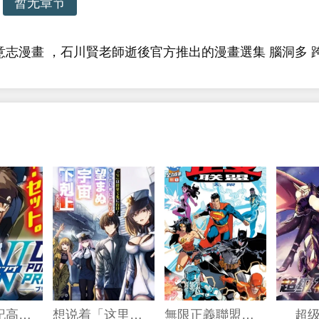
暂无章节
意志漫畫 ，石川賢老師逝後官方推出的漫畫選集 腦洞多 
新機動戰記高達W 0.5POINT HALF PREVENTER-7
想说着「这里交给我你们先冲!」然后去死的找死鬼不想要的宇宙下克上
無限正義聯盟（2024）
超