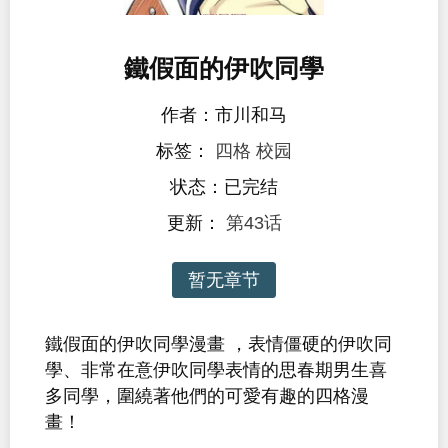
鐵假面的伊吹同學
作者：市川和马
标签：
四格
校园
状态：已完结
更新：
第43话
暂无章节
鐵假面的伊吹同學漫畫 ，表情僵硬的伊吹同
學、非常在意伊吹同學表情的思春期男生喜
多同學，圍繞著他們的可愛有趣的四格漫
畫！