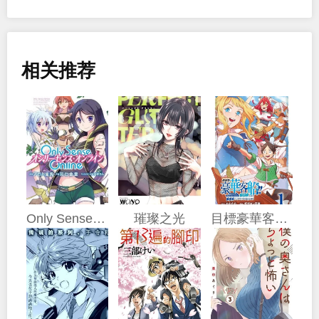
相关推荐
Only Sense Online
璀璨之光
目標豪華客船!! 運用船召喚技能，在異世界開啟奢華生活