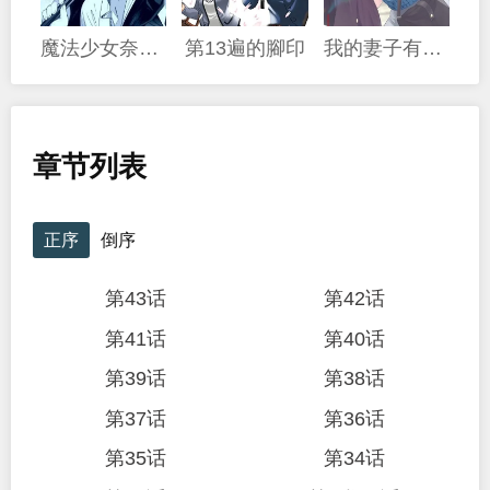
魔法少女奈葉 EXCEEDS
第13遍的腳印
我的妻子有點可怕
章节列表
正序
倒序
第43话
第42话
第41话
第40话
第39话
第38话
第37话
第36话
第35话
第34话