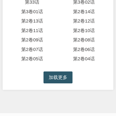
第33话
第3卷02话
第3卷01话
第2卷14话
第2卷13话
第2卷12话
第2卷11话
第2卷10话
第2卷09话
第2卷08话
第2卷07话
第2卷06话
第2卷05话
第2卷04话
加载更多