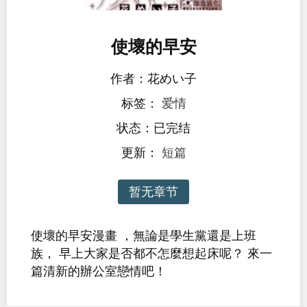
使壞的早安
作者：花めい子
标签：
爱情
状态：已完结
更新：
短篇
暂无章节
使壞的早安漫畫 ，無論是學生黨還是上班
族， 早上大家是否都不怎麼想起床呢？ 來一
篇清新的辦公室戀情吧！