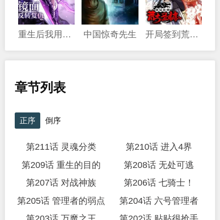
重生后我用镜面反转复仇
中国惊奇先生
开局签到荒古圣体
章节列表
正序
倒序
第211话 灵魂分类
第210话 进入4界
第209话 重生的目的
第208话 无处可逃
第207话 对战神族
第206话 七骑士！
第205话 管理者的弱点
第204话 六号管理者
第203话 万魔之王
第202话 贴贴很抢手