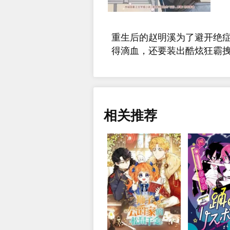
重生后的赵明溪为了避开绝症
得滴血，还要装出酷炫狂霸拽
相关推荐