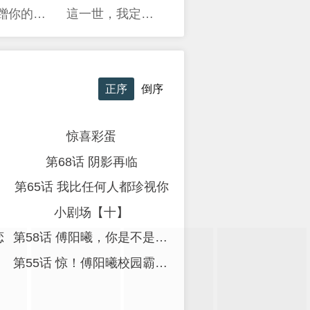
我就想蹭你的气运
這一世，我定會活到最後！
正序
倒序
惊喜彩蛋
第68话 阴影再临
第65话 我比任何人都珍视你
小剧场【十】
恋
第58话 傅阳曦，你是不是想和我接吻？
第55话 惊！傅阳曦校园霸凌？