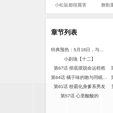
小松鼠都很厲害
舞動
章节列表
特典预热：5月18日，与小气运共赴城堡蜜月之约
小剧场【十二】
第67话 彻底摆脱命运桎梏
第64话 橘子味的吻与同眠之夜
第61话 校霸化身爹系男友
第57话 心里酸酸的