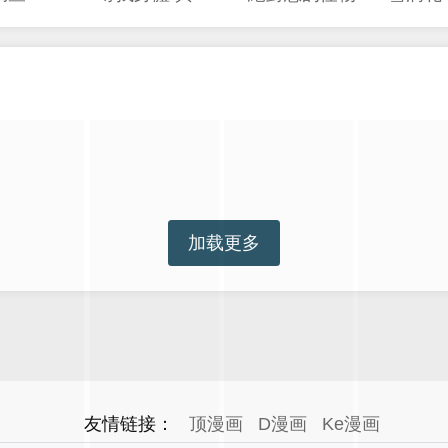
加载更多
友情链接：
顶漫画
D漫画
Ke漫画