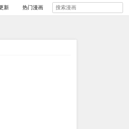
更新
热门漫画