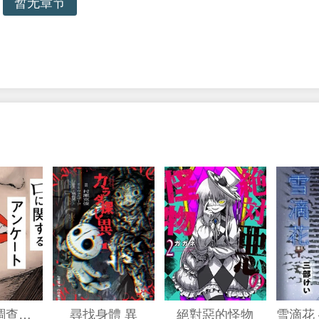
暂无章节
關於口的調查問卷
尋找身體 異
絕對惡的怪物