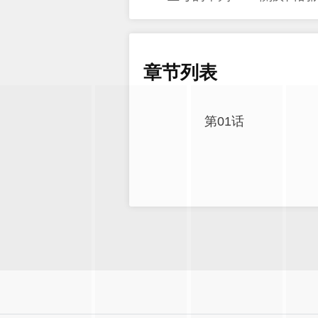
章节列表
第01话