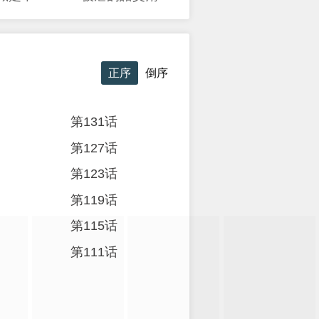
正序
倒序
第131话
第127话
第123话
第119话
第115话
第111话