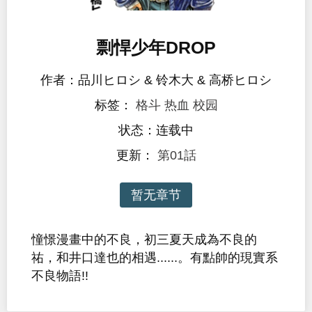
剽悍少年DROP
作者：品川ヒロシ & 铃木大 & 高桥ヒロシ
标签：
格斗
热血
校园
状态：连载中
更新：
第01話
暂无章节
憧憬漫畫中的不良，初三夏天成為不良的
祐，和井口達也的相遇......。有點帥的現實系
不良物語!!