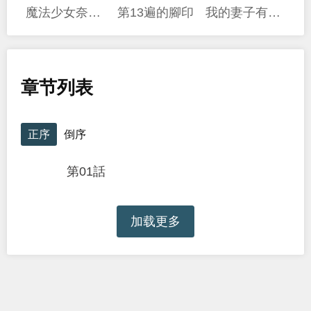
魔法少女奈葉 EXCEEDS
第13遍的腳印
我的妻子有點可怕
章节列表
正序
倒序
第01話
加载更多