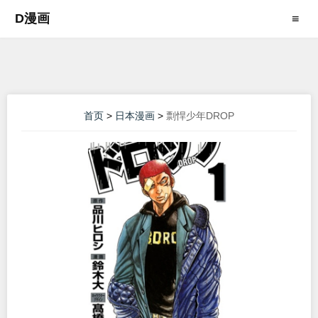
D漫画
≡
首页
>
日本漫画
>
剽悍少年DROP