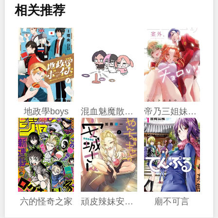
相关推荐
地政學boys
混血魅魔散篇合集
帝乃三姐妹原來很好搞定
六的怪奇之家
頑皮辣妹安城同學
廟不可言